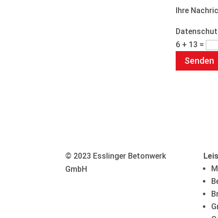
Ihre Nachri
Datenschut
6 + 13
=
Senden
© 2023 Esslinger Betonwerk
Lei
M
GmbH
B
B
G