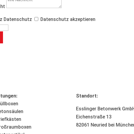
cht
z
Datenschutz
Datenschutz akzeptieren
stungen:
Standort:
üllboxen
Esslinger Betonwerk Gmb
etonsäulen
Eichenstraße 13
riefkästen
82061 Neuried bei Münche
roßraumboxen